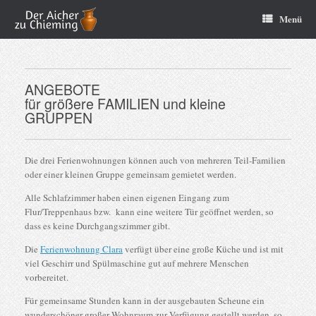
Menü
ANGEBOTE
für größere FAMILIEN und kleine
GRUPPEN
Die drei Ferienwohnungen können auch von mehreren Teil-Familien
oder einer kleinen Gruppe gemeinsam gemietet werden.
Alle Schlafzimmer haben einen eigenen Eingang zum
Flur/Treppenhaus bzw. kann eine weitere Tür geöffnet werden, so
dass es keine Durchgangszimmer gibt.
Die
Ferienwohnung Clara
verfügt über eine große Küche und ist mit
viel Geschirr und Spülmaschine gut auf mehrere Menschen
vorbereitet.
Für gemeinsame Stunden kann in der ausgebauten Scheune ein
wunderschöner großer Wohnraum zur Verfügung gestellt werden, so